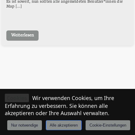
Es ist soweit, nun sollten alle angemeldeten Benutzer*innen die
Map […]
Weiterlesen
Cookies
Wir verwenden Cookies, um Ihre
Erfahrung zu verbessern. Sie können alle
akzeptieren oder Ihre Auswahl verwalten.
Nur notwendige
Alle akzeptieren
Cookie-Einstellungen
Anmelden
Stories
Mårkt
Events
Tiroler
I