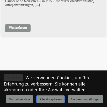
Häuser ohne Menschen – in Tirol? Nicht nur Zweitwohnsitze,
Anlegerwohnungen, […]
Weiterlesen
Cookies
Wir verwenden Cookies, um Ihre
Erfahrung zu verbessern. Sie können alle
akzeptieren oder Ihre Auswahl verwalten.
Nur notwendige
Alle akzeptieren
Cookie-Einstellungen
Anmelden
Stories
Mårkt
Events
Tiroler
I