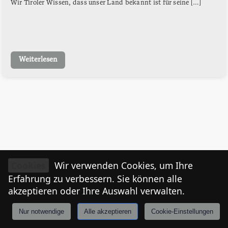
Wir Tiroler Wissen, dass unser Land bekannt ist für seine […]
Weiterlesen
Cookies
Wir verwenden Cookies, um Ihre
Erfahrung zu verbessern. Sie können alle
akzeptieren oder Ihre Auswahl verwalten.
Nur notwendige
Alle akzeptieren
Cookie-Einstellungen
Anmelden
Stories
Mårkt
Events
Tiroler
I