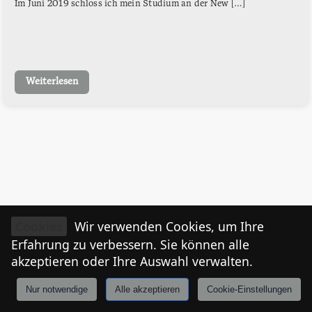
Im Juni 2019 schloss ich mein Studium an der New […]
Weiterlesen
Cookies
Wir verwenden Cookies, um Ihre
Erfahrung zu verbessern. Sie können alle
akzeptieren oder Ihre Auswahl verwalten.
Nur notwendige
Alle akzeptieren
Cookie-Einstellungen
Anmelden
Stories
Mårkt
Events
Tiroler
I