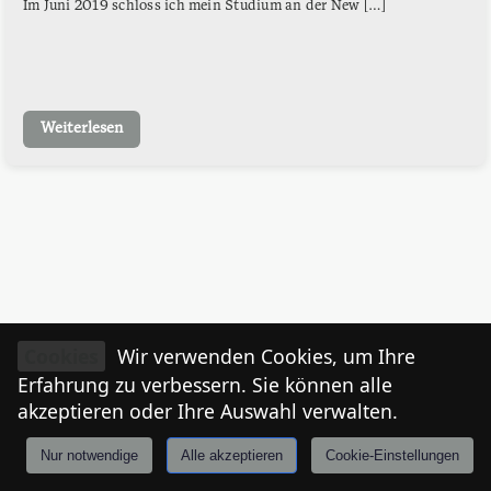
Im Juni 2019 schloss ich mein Studium an der New […]
Weiterlesen
Cookies
Wir verwenden Cookies, um Ihre
Erfahrung zu verbessern. Sie können alle
akzeptieren oder Ihre Auswahl verwalten.
Nur notwendige
Alle akzeptieren
Cookie-Einstellungen
Anmelden
Stories
Mårkt
Events
Tiroler
I