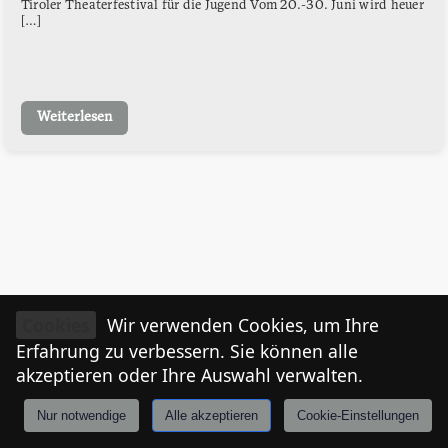
Tiroler Theaterfestival für die Jugend Vom 20.-30. Juni wird heuer
[…]
Weiterlesen
Cookies
Wir verwenden Cookies, um Ihre
Erfahrung zu verbessern. Sie können alle
akzeptieren oder Ihre Auswahl verwalten.
Nur notwendige
Alle akzeptieren
Cookie-Einstellungen
Anmelden
Stories
Mårkt
Events
Tiroler
I