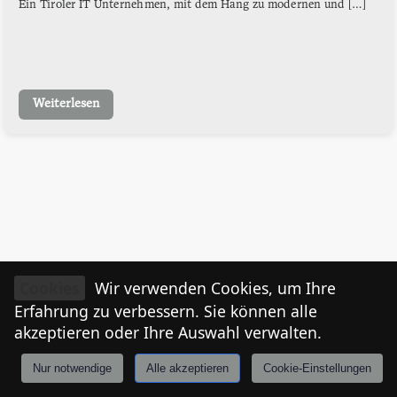
Ein Tiroler IT Unternehmen, mit dem Hang zu modernen und […]
Weiterlesen
Cookies
Wir verwenden Cookies, um Ihre
Erfahrung zu verbessern. Sie können alle
akzeptieren oder Ihre Auswahl verwalten.
Nur notwendige
Alle akzeptieren
Cookie-Einstellungen
Anmelden
Stories
Mårkt
Events
Tiroler
I