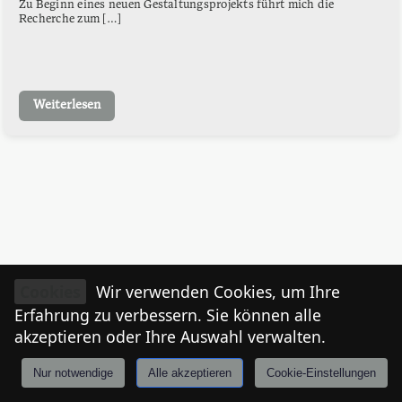
Zu Beginn eines neuen Gestaltungsprojekts führt mich die
Recherche zum […]
Weiterlesen
Cookies
Wir verwenden Cookies, um Ihre
Erfahrung zu verbessern. Sie können alle
akzeptieren oder Ihre Auswahl verwalten.
Nur notwendige
Alle akzeptieren
Cookie-Einstellungen
Anmelden
Stories
Mårkt
Events
Tiroler
I