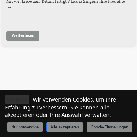
Mit viel Liebe zum Detail, fertigt Klaudia Zingerle ihre Produkte
[…]
Weiterlesen
Cookies
Wir verwenden Cookies, um Ihre
Erfahrung zu verbessern. Sie können alle
akzeptieren oder Ihre Auswahl verwalten.
Nur notwendige
Alle akzeptieren
Cookie-Einstellungen
Anmelden
Stories
Mårkt
Events
Tiroler
I