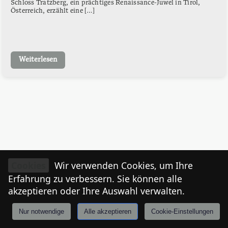
Schloss Tratzberg, ein prächtiges Renaissance-Juwel in Tirol,
Österreich, erzählt eine […]
Weiterlesen
Cookies
Wir verwenden Cookies, um Ihre
Erfahrung zu verbessern. Sie können alle
akzeptieren oder Ihre Auswahl verwalten.
Nur notwendige
Alle akzeptieren
Cookie-Einstellungen
Anmelden
Stories
Mårkt
Events
Tiroler
I