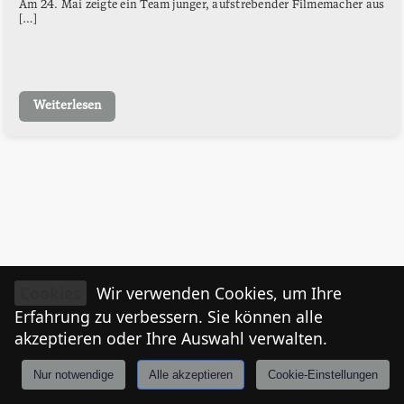
Am 24. Mai zeigte ein Team junger, aufstrebender Filmemacher aus
[…]
Weiterlesen
Cookies
Wir verwenden Cookies, um Ihre
Erfahrung zu verbessern. Sie können alle
akzeptieren oder Ihre Auswahl verwalten.
Nur notwendige
Alle akzeptieren
Cookie-Einstellungen
Anmelden
Stories
Mårkt
Events
Tiroler
I