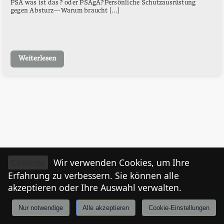
PSA was ist das? oder PSAgA?Persönliche Schutzausrüstung
gegen Absturz—-Warum braucht […]
Weiterlesen
Cookies
Wir verwenden Cookies, um Ihre
Erfahrung zu verbessern. Sie können alle
akzeptieren oder Ihre Auswahl verwalten.
Nur notwendige
Alle akzeptieren
Cookie-Einstellungen
Anmelden
Stories
Mårkt
Events
Tiroler
I