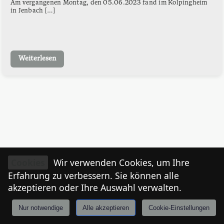
Am vergangenen Montag, den 05.06.2023 fand im Kolpingheim
in Jenbach […]
Weiterlesen
Cookies
Wir verwenden Cookies, um Ihre
Erfahrung zu verbessern. Sie können alle
akzeptieren oder Ihre Auswahl verwalten.
Nur notwendige
Alle akzeptieren
Cookie-Einstellungen
Anmelden
Stories
Mårkt
Events
Tiroler
I