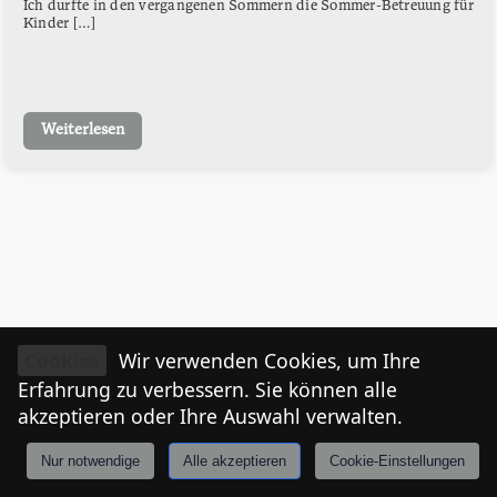
Ich durfte in den vergangenen Sommern die Sommer-Betreuung für
Kinder […]
Weiterlesen
Cookies
Wir verwenden Cookies, um Ihre
Erfahrung zu verbessern. Sie können alle
akzeptieren oder Ihre Auswahl verwalten.
Nur notwendige
Alle akzeptieren
Cookie-Einstellungen
Anmelden
Stories
Mårkt
Events
Tiroler
I