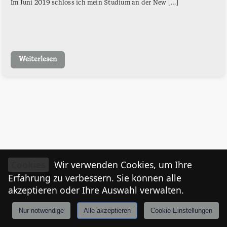
Im Juni 2019 schloss ich mein Studium an der New […]
Weiterlesen
Cookies
Wir verwenden Cookies, um Ihre
Erfahrung zu verbessern. Sie können alle
akzeptieren oder Ihre Auswahl verwalten.
Nur notwendige
Alle akzeptieren
Cookie-Einstellungen
Anmelden
Stories
Mårkt
Events
Tiroler
I