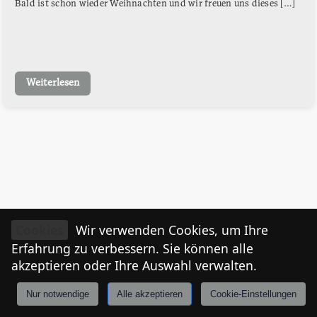
Bald ist schon wieder Weihnachten und wir freuen uns dieses […]
Weiterlesen
Cookies
Wir verwenden Cookies, um Ihre
Erfahrung zu verbessern. Sie können alle
akzeptieren oder Ihre Auswahl verwalten.
Nur notwendige
Alle akzeptieren
Cookie-Einstellungen
Anmelden
Stories
Mårkt
Events
Tiroler
I