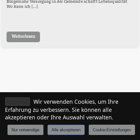
Bürgernahe Versorgung in der Gemeinde schafft Lebensqualität
Wo kann ich […]
Weiterlesen
Cookies
Wir verwenden Cookies, um Ihre
Erfahrung zu verbessern. Sie können alle
akzeptieren oder Ihre Auswahl verwalten.
Nur notwendige
Alle akzeptieren
Cookie-Einstellungen
Anmelden
Stories
Mårkt
Events
Tiroler
I