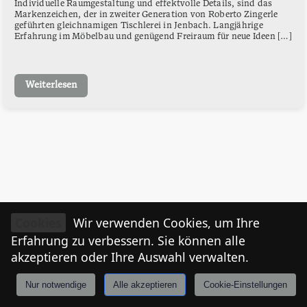
Individuelle Raumgestaltung und effektvolle Details, sind das
Markenzeichen, der in zweiter Generation von Roberto Zingerle
geführten gleichnamigen Tischlerei in Jenbach. Langjährige
Erfahrung im Möbelbau und genügend Freiraum für neue Ideen […]
Weiterlesen
Cookies
Wir verwenden Cookies, um Ihre
Erfahrung zu verbessern. Sie können alle
akzeptieren oder Ihre Auswahl verwalten.
Nur notwendige
Alle akzeptieren
Cookie-Einstellungen
Anmelden
Stories
Mårkt
Events
Tiroler
I