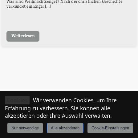
Was sind Weihnachtsengel? Nach der christlichen Geschichte
verkündet ein Engel […]
Weiterlesen
Cookies
Wir verwenden Cookies, um Ihre
Erfahrung zu verbessern. Sie können alle
akzeptieren oder Ihre Auswahl verwalten.
Nur notwendige
Alle akzeptieren
Cookie-Einstellungen
Anmelden
Stories
Mårkt
Events
Tiroler
I