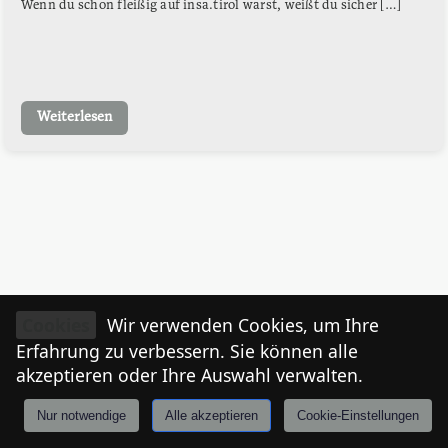
Wenn du schon fleißig auf insa.tirol warst, weißt du sicher […]
Weiterlesen
Cookies
Wir verwenden Cookies, um Ihre
Erfahrung zu verbessern. Sie können alle
akzeptieren oder Ihre Auswahl verwalten.
Nur notwendige
Alle akzeptieren
Cookie-Einstellungen
Anmelden
Stories
Mårkt
Events
Tiroler
I