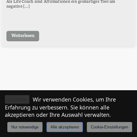
Als Life Coach sind Affirmationen ein großartiges Tool um
negative […]
Weiterlesen
Cookies
Wir verwenden Cookies, um Ihre
Erfahrung zu verbessern. Sie können alle
akzeptieren oder Ihre Auswahl verwalten.
Nur notwendige
Alle akzeptieren
Cookie-Einstellungen
Anmelden
Stories
Mårkt
Events
Tiroler
I