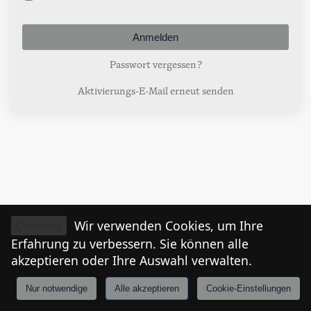
Passwort vergessen?
Aktivierungs-E-Mail erneut senden
Cookies
Wir verwenden Cookies, um Ihre
Erfahrung zu verbessern. Sie können alle
akzeptieren oder Ihre Auswahl verwalten.
Nur notwendige
Alle akzeptieren
Cookie-Einstellungen
Anmelden
Stories
Mårkt
Events
Tiroler
I