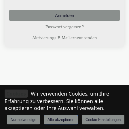
Passwort vergessen?
Aktivierungs-E-Mail erneut senden
Cookies
Wir verwenden Cookies, um Ihre
Erfahrung zu verbessern. Sie können alle
akzeptieren oder Ihre Auswahl verwalten.
Nur notwendige
Alle akzeptieren
Cookie-Einstellungen
Anmelden
Stories
Mårkt
Events
Tiroler
I